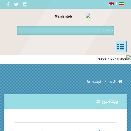
خانه
نوشته ها
ویتامین ث