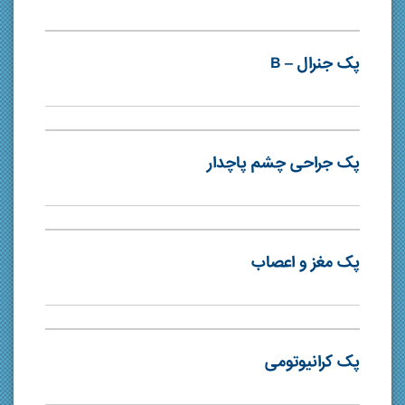
پک جنرال – B
پک جراحی چشم پاچدار
پک مغز و اعصاب
پک کرانیوتومی