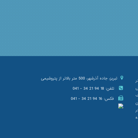
تبریز، جاده آذرشهر، 500 متر بالاتر از پتروشیمی
را در
ش
تلفن:
041 - 34 21 94 18
ف
فکس:
041 - 34 21 94 16
ن
ر
ه