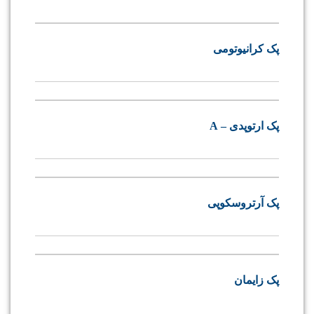
پک کرانیوتومی
پک ارتوپدی – A
پک آرتروسکوپی
پک زایمان