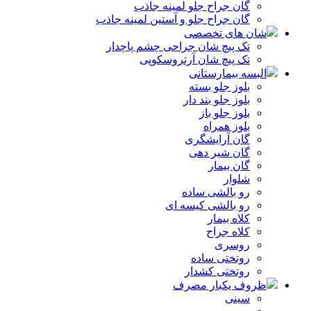
گان جراح جلو لمینه جاذب
گان جراح جلو و آستین لمینه جاذب
شان های تخصصی
تک پیچ شان جراحی چشم پاچدار
تک پیچ شان آرتروسکوپی
البسه بیمارستانی
بلوز جلو بسته
بلوز جلو بند دار
بلوز جلو باز
بلوز همراه
گان آرایشگری
گان شیر دهی
گان بیمار
شلوار
رو بالشی ساده
رو بالشی کیسه ای
کلاه بیمار
کلاه جراح
روسری
روتختی ساده
روتختی کشدار
ظروف یکبار مصرف
سینی