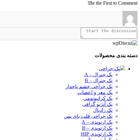
Be the First to Comment!
دسته بندی محصولات
پک جراحی
پک جنرال – A
پک جنرال – B
پک جراحی چشم پاچدار
پک مغز و اعصاب
پک کرانیوتومی
پک آنژیو گرافی
پک رادیال
پک جراحی قلب بای پس
پک ارتوپدی – A
پک ارتوپدی – B
پک ارتوپدی HIP
پک آرتروسکوپی