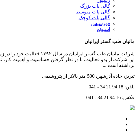
رسیور
گالی پات بزرگ
گالی پات متوسط
گالی پات کوچک
فورسپس
اسپونج
مانیان طب گستر ایرانیان
شرکت مانیان طب گستر ایرا
این شرکت از بدو فعالیت، با در نظر گرفتن حساسیت و اهمیت کار، ت
برداشته است ...
تبریز، جاده آذرشهر، 500 متر بالاتر از پتروشیمی
تلفن:
041 - 34 21 94 18
فکس:
041 - 34 21 94 16