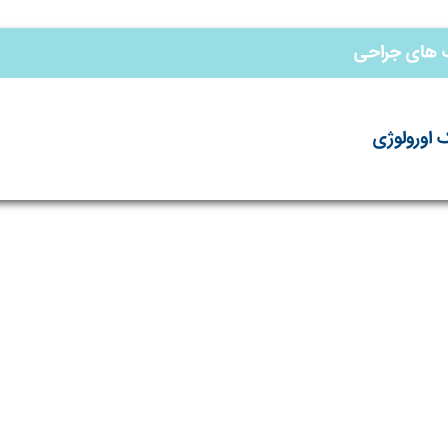
 های جراحی
 اورولوژی