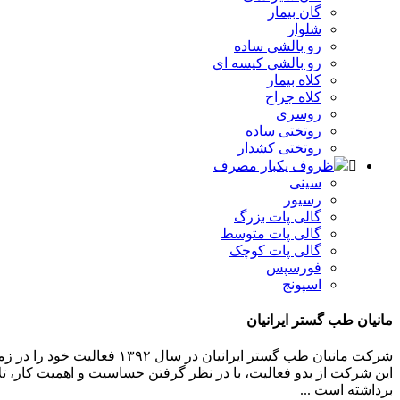
گان بیمار
شلوار
رو بالشی ساده
رو بالشی کیسه ای
کلاه بیمار
کلاه جراح
روسری
روتختی ساده
روتختی کشدار
ظروف یکبار مصرف
سینی
رسیور
گالی پات بزرگ
گالی پات متوسط
گالی پات کوچک
فورسپس
اسپونج
مانیان طب گستر ایرانیان
شرکت مانیان طب گستر ایرا
این شرکت از بدو فعالیت، با در نظر گرفتن حساسیت و اهمیت کار، ت
برداشته است ...