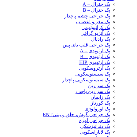
پک جنرال – A
پک جنرال – B
پک جراحی چشم پاچدار
پک مغز و اعصاب
پک کرانیوتومی
پک آنژیو گرافی
پک رادیال
پک جراحی قلب بای پس
پک ارتوپدی – A
پک ارتوپدی – B
پک ارتوپدی HIP
پک آرتروسکوپی
پک سیستوسکوپی
پک سیستوسکوپی پاچدار
پک سزارین
پک سزارین پاچدار
پک زایمان
پک کورتاژ
پک اورولوژی
پک جراحی گوش، حلق و بینیENT
پک جراحی لوزه
پک دندانپزشکی
پک لاپاراسکوپی