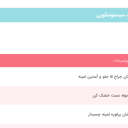
 سیستوسکوپی
وضیحات
ن جراح xl جلو و آستین لمینه
وله دست خشک کن
ان پرفوره لمینه چسبدار