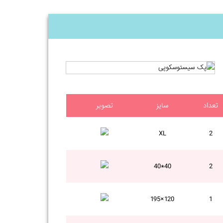
تعداد
سایز
تصویر
XL
2
40*40
2
120×195
1