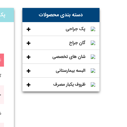
دسته بندی محصولات
پک
پک جراحی
گان جراح
شان های تخصصی
ت
البسه بیمارستانی
گا
ظروف یکبار مصرف
ح
ش