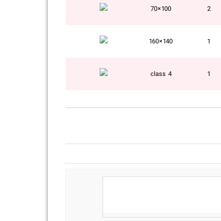
100×70
2
140×160
1
class 4
1