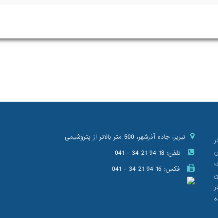
تبریز، جاده آذرشهر، 500 متر بالاتر از پتروشیمی
را در
ش
تلفن:
041 - 34 21 94 18
ف
فکس:
041 - 34 21 94 16
ن
ر
ه