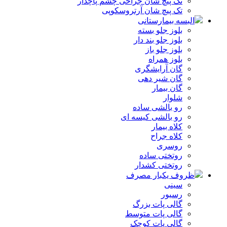
تک پیچ شان جراحی چشم پاچدار
تک پیچ شان آرتروسکوپی
البسه بیمارستانی
بلوز جلو بسته
بلوز جلو بند دار
بلوز جلو باز
بلوز همراه
گان آرایشگری
گان شیر دهی
گان بیمار
شلوار
رو بالشی ساده
رو بالشی کیسه ای
کلاه بیمار
کلاه جراح
روسری
روتختی ساده
روتختی کشدار
ظروف یکبار مصرف
سینی
رسیور
گالی پات بزرگ
گالی پات متوسط
گالی پات کوچک