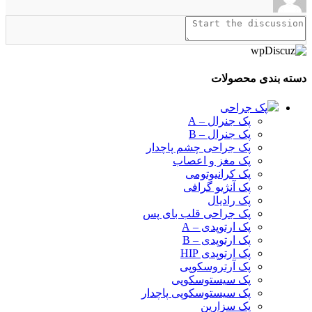
دسته بندی محصولات
پک جراحی
پک جنرال – A
پک جنرال – B
پک جراحی چشم پاچدار
پک مغز و اعصاب
پک کرانیوتومی
پک آنژیو گرافی
پک رادیال
پک جراحی قلب بای پس
پک ارتوپدی – A
پک ارتوپدی – B
پک ارتوپدی HIP
پک آرتروسکوپی
پک سیستوسکوپی
پک سیستوسکوپی پاچدار
پک سزارین